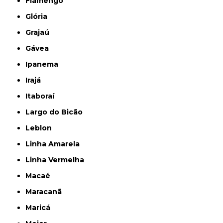
Flamengo
Glória
Grajaú
Gávea
Ipanema
Irajá
Itaboraí
Largo do Bicão
Leblon
Linha Amarela
Linha Vermelha
Macaé
Maracanã
Maricá