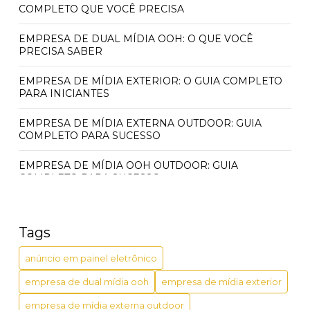
COMPLETO QUE VOCÊ PRECISA
EMPRESA DE DUAL MÍDIA OOH: O QUE VOCÊ
PRECISA SABER
EMPRESA DE MÍDIA EXTERIOR: O GUIA COMPLETO
PARA INICIANTES
EMPRESA DE MÍDIA EXTERNA OUTDOOR: GUIA
COMPLETO PARA SUCESSO
EMPRESA DE MÍDIA OOH OUTDOOR: GUIA
COMPLETO PARA SUCESSO
EMPRESA ESPECIALIZADA EM MÍDIA OOH:
DESCUBRA COMO MAXIMIZAR RESULTADOS
Tags
EMPRESA ESPECIALIZADA EM MÍDIA OOH: O QUE
anúncio em painel eletrônico
VOCÊ PRECISA SABER
empresa de dual mídia ooh
empresa de mídia exterior
EMPRESA MÍDIA OUT OF HOME: GUIA COMPLETO
PARA MAXIMIZAR RESULTADOS
empresa de mídia externa outdoor