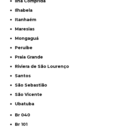
Ilha Comprida
Ilhabela
Itanhaém
Maresias
Mongaguá
Peruíbe
Praia Grande
Riviera de São Lourenço
Santos
São Sebastião
São Vicente
Ubatuba
Br 040
Br 101