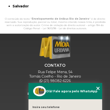
Salvador
O conteúdo do texto "
Envelopamento de ônibus Rio de Janeiro
" é de direito
reservado. Sua reprodução, parcial ou total, mesmo citando nossos links, é proibida
sem a autorização do autor. Crime de violação de direito autoral – artigo 184 do
Código Penal –
Lei 9610/98 - Lei de direitos autorais
.
CONTATO
Rua Felipe Mena, 54
Tomás Coelho - Rio de Janeiro
(21) 98082-6226
(21) 97280-9600
(11) 93071-5918
Olá! Fale agora pelo WhatsApp
comercialmidiaurbana@gmail.com
SIGA-NOS
Insira seu telefone