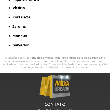
Espírito Santo
Vitória
Fortaleza
Jardins
Manaus
Salvador
O conteúdo do texto "
Envelopamento Total de ônibus para Propaganda
" é
de direito reservado. Sua reprodução, parcial ou total, mesmo citando nossos links, é
proibida sem a autorização do autor. Crime de violação de direito autoral – artigo 184
do Código Penal –
Lei 9610/98 - Lei de direitos autorais
.
CONTATO