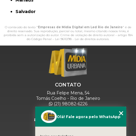
Manaus
Salvador
O conteúdo do texto "
Empresas de Mídia Digital em Led Rio de Janeiro
" é de
direito reservado. Sua reprodução, parcial ou total, mesmo citando nossos links, é
proibida sem a autorização do autor. Crime de violação de direito autoral – artigo 184
do Código Penal –
Lei 9610/98 - Lei de direitos autorais
.
CONTATO
Rua Felipe Mena, 54
Tomás Coelho - Rio de Janeiro
(21) 98082-6226
(21) 97280-9600
(11) 93071-5918
Olá! Fale agora pelo WhatsApp
comercialmidiaurbana@gmail.com
SIGA-NOS