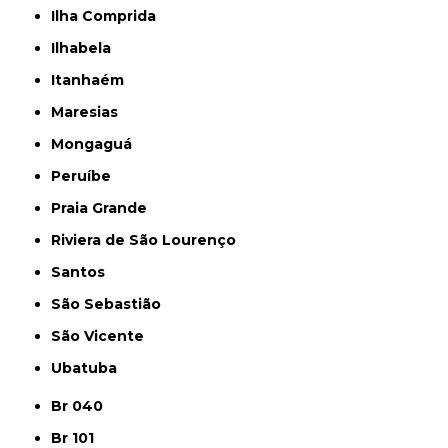
Ilha Comprida
Ilhabela
Itanhaém
Maresias
Mongaguá
Peruíbe
Praia Grande
Riviera de São Lourenço
Santos
São Sebastião
São Vicente
Ubatuba
Br 040
Br 101