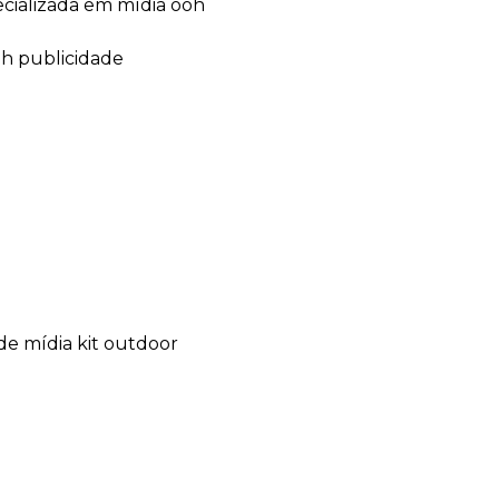
ecializada em mídia ooh
oh publicidade
de mídia kit outdoor