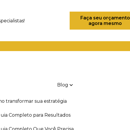
Faça seu orçamento
ecialistas!
agora mesmo
(21) 98082-6226
(21) 97280-9600
(11) 93
Blog
mo transformar sua estratégia
 Guia Completo para Resultados
 Guia Completo Que Você Precisa