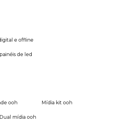
 digital e offline
 painéis de led
dade ooh
mídia kit ooh
dual mídia ooh