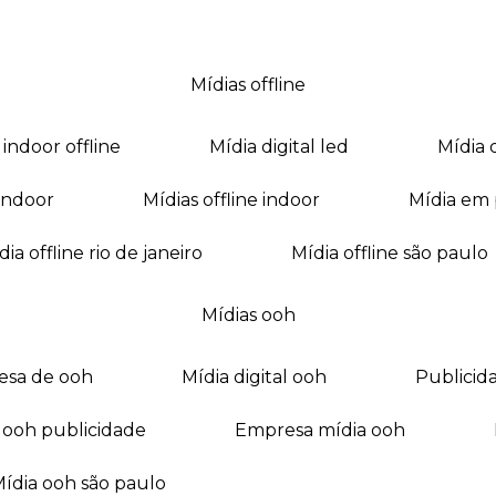
mídias offline
a indoor offline
mídia digital led
mídia
a indoor
mídias offline indoor
mídia em
mídia offline rio de janeiro
mídia offline são paulo
mídias ooh
esa de ooh
mídia digital ooh
publici
ia ooh publicidade
empresa mídia ooh
mídia ooh são paulo