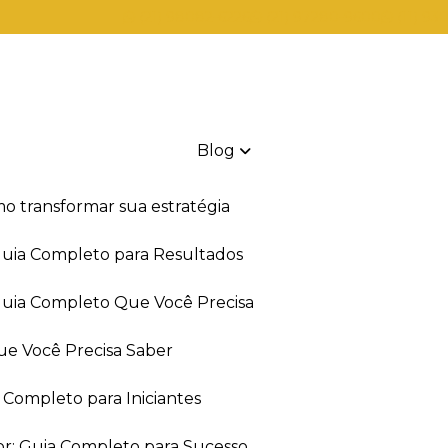
(21) 98082-6226
(21) 97280-9600
(11) 93
Blog
mo transformar sua estratégia
 Guia Completo para Resultados
 Guia Completo Que Você Precisa
ue Você Precisa Saber
a Completo para Iniciantes
or: Guia Completo para Sucesso