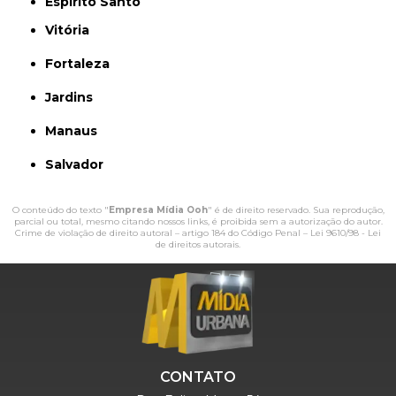
Espírito Santo
Vitória
Fortaleza
Jardins
Manaus
Salvador
O conteúdo do texto "
Empresa Mídia Ooh
" é de direito reservado. Sua reprodução,
parcial ou total, mesmo citando nossos links, é proibida sem a autorização do autor.
Crime de violação de direito autoral – artigo 184 do Código Penal –
Lei 9610/98 - Lei
de direitos autorais
.
CONTATO