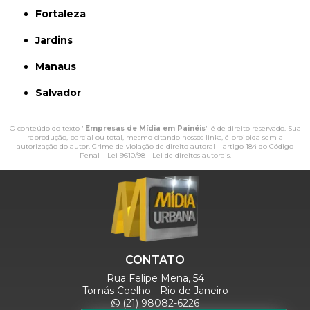
Fortaleza
Jardins
Manaus
Salvador
O conteúdo do texto "
Empresas de Mídia em Painéis
" é de direito reservado. Sua
reprodução, parcial ou total, mesmo citando nossos links, é proibida sem a
autorização do autor. Crime de violação de direito autoral – artigo 184 do Código
Penal –
Lei 9610/98 - Lei de direitos autorais
.
CONTATO
Rua Felipe Mena, 54
Tomás Coelho - Rio de Janeiro
(21) 98082-6226