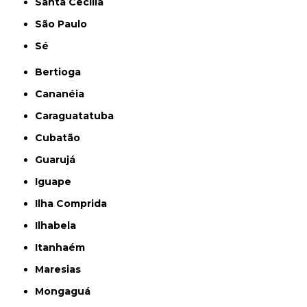
Santa Cecília
São Paulo
Sé
Bertioga
Cananéia
Caraguatatuba
Cubatão
Guarujá
Iguape
Ilha Comprida
Ilhabela
Itanhaém
Maresias
Mongaguá