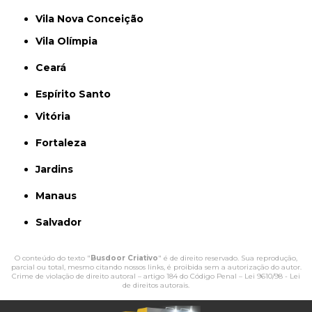
Vila Nova Conceição
Vila Olímpia
Ceará
Espírito Santo
Vitória
Fortaleza
Jardins
Manaus
Salvador
O conteúdo do texto "
Busdoor Criativo
" é de direito reservado. Sua reprodução,
parcial ou total, mesmo citando nossos links, é proibida sem a autorização do autor.
Crime de violação de direito autoral – artigo 184 do Código Penal –
Lei 9610/98 - Lei
de direitos autorais
.