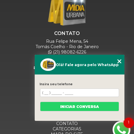
CONTATO
Rua Felipe Mena, 54
Tomás Coelho - Rio de Janeiro
(21) 98082-6226
(21) 97280-9600
(11) 93071-5918
Olá! Fale agora pelo WhatsApp
comercialmidiaurbana@gmail.com
SIGA-NOS
Insira seu telefone
MENU
INICIAR CONVERSA
HOME
QUEM SOMOS
BLOG
1
CONTATO
CATEGORIAS