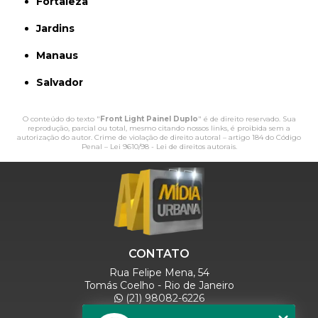
Fortaleza
Jardins
Manaus
Salvador
O conteúdo do texto "
Front Light Painel Duplo
" é de direito reservado. Sua
reprodução, parcial ou total, mesmo citando nossos links, é proibida sem a
autorização do autor. Crime de violação de direito autoral – artigo 184 do Código
Penal –
Lei 9610/98 - Lei de direitos autorais
.
CONTATO
Rua Felipe Mena, 54
Tomás Coelho - Rio de Janeiro
(21) 98082-6226
(21) 97280-9600