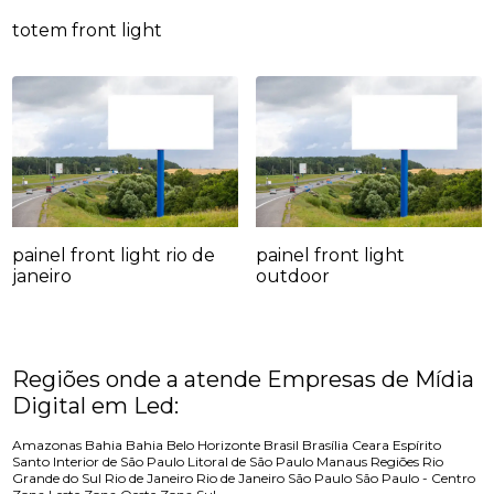
totem front light
painel front light rio de
painel front light
janeiro
outdoor
Regiões onde a atende Empresas de Mídia
Digital em Led:
Amazonas
Bahia
Bahia
Belo Horizonte
Brasil
Brasília
Ceara
Espírito
Santo
Interior de São Paulo
Litoral de São Paulo
Manaus
Regiões
Rio
Grande do Sul
Rio de Janeiro
Rio de Janeiro
São Paulo
São Paulo - Centro