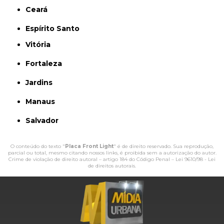
Ceará
Espírito Santo
Vitória
Fortaleza
Jardins
Manaus
Salvador
O conteúdo do texto "
Placa Front Light
" é de direito reservado. Sua reprodução,
parcial ou total, mesmo citando nossos links, é proibida sem a autorização do autor.
Crime de violação de direito autoral – artigo 184 do Código Penal –
Lei 9610/98 - Lei
de direitos autorais
.