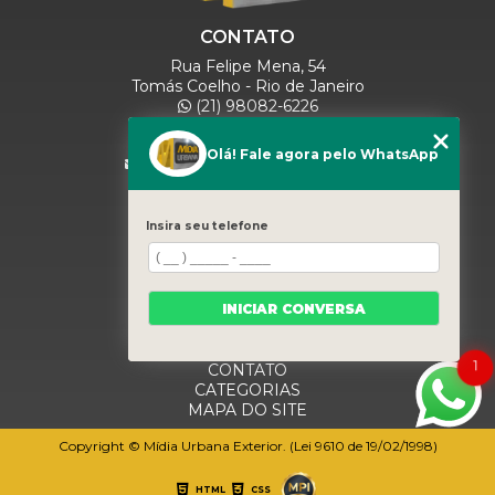
CONTATO
Rua Felipe Mena, 54
Tomás Coelho - Rio de Janeiro
(21) 98082-6226
(21) 97280-9600
(11) 93071-5918
Olá! Fale agora pelo WhatsApp
comercialmidiaurbana@gmail.com
SIGA-NOS
Insira seu telefone
MENU
INICIAR CONVERSA
HOME
QUEM SOMOS
BLOG
1
CONTATO
CATEGORIAS
MAPA DO SITE
Copyright © Mídia Urbana Exterior. (Lei 9610 de 19/02/1998)
HTML
CSS