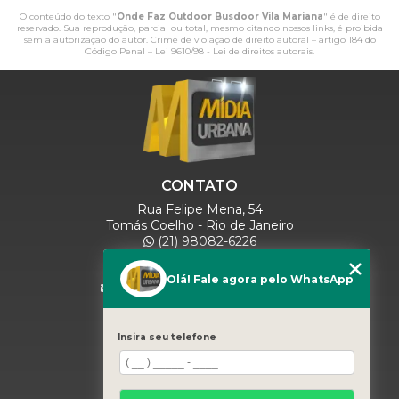
O conteúdo do texto "
Onde Faz Outdoor Busdoor Vila Mariana
" é de direito
reservado. Sua reprodução, parcial ou total, mesmo citando nossos links, é proibida
sem a autorização do autor. Crime de violação de direito autoral – artigo 184 do
Código Penal –
Lei 9610/98 - Lei de direitos autorais
.
CONTATO
Rua Felipe Mena, 54
Tomás Coelho - Rio de Janeiro
(21) 98082-6226
(21) 97280-9600
(11) 93071-5918
Olá! Fale agora pelo WhatsApp
comercialmidiaurbana@gmail.com
SIGA-NOS
Insira seu telefone
MENU