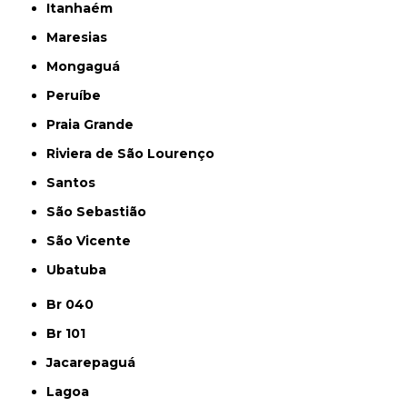
Itanhaém
Maresias
Mongaguá
Peruíbe
Praia Grande
Riviera de São Lourenço
Santos
São Sebastião
São Vicente
Ubatuba
Br 040
Br 101
Jacarepaguá
Lagoa