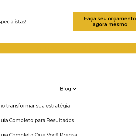
Faça seu orçamento
ecialistas!
agora mesmo
(21) 98082-6226
(21) 97280-9600
(11) 93
Blog
mo transformar sua estratégia
 Guia Completo para Resultados
 Guia Completo Que Você Precisa