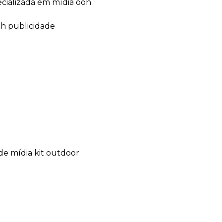
ecializada em mídia ooh
oh publicidade
de mídia kit outdoor