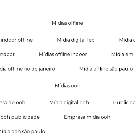
mídias offline
a indoor offline
mídia digital led
mídia
a indoor
mídias offline indoor
mídia em
mídia offline rio de janeiro
mídia offline são paulo
mídias ooh
esa de ooh
mídia digital ooh
publici
ia ooh publicidade
empresa mídia ooh
mídia ooh são paulo