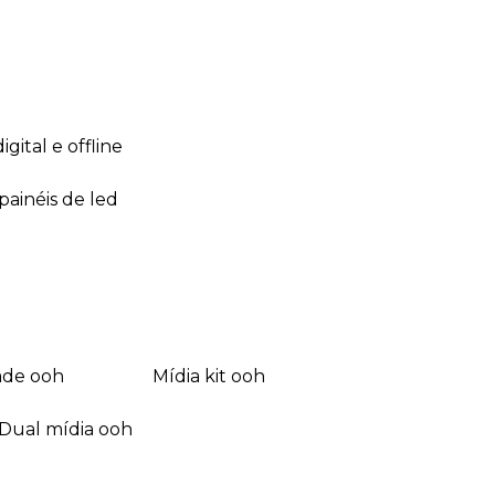
 digital e offline
 painéis de led
dade ooh
mídia kit ooh
dual mídia ooh