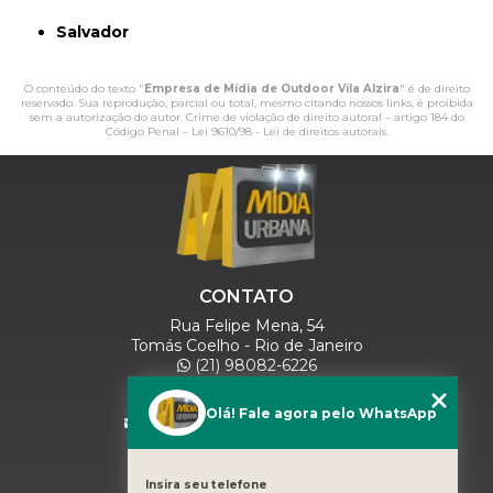
Salvador
O conteúdo do texto "
Empresa de Mídia de Outdoor Vila Alzira
" é de direito
reservado. Sua reprodução, parcial ou total, mesmo citando nossos links, é proibida
sem a autorização do autor. Crime de violação de direito autoral – artigo 184 do
Código Penal –
Lei 9610/98 - Lei de direitos autorais
.
CONTATO
Rua Felipe Mena, 54
Tomás Coelho - Rio de Janeiro
(21) 98082-6226
(21) 97280-9600
(11) 93071-5918
Olá! Fale agora pelo WhatsApp
comercialmidiaurbana@gmail.com
SIGA-NOS
Insira seu telefone