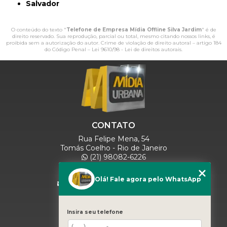
Salvador
O conteúdo do texto "
Telefone de Empresa Mídia Offline Silva Jardim
" é de
direito reservado. Sua reprodução, parcial ou total, mesmo citando nossos links, é
proibida sem a autorização do autor. Crime de violação de direito autoral – artigo 184
do Código Penal –
Lei 9610/98 - Lei de direitos autorais
.
CONTATO
Rua Felipe Mena, 54
Tomás Coelho - Rio de Janeiro
(21) 98082-6226
(21) 97280-9600
(11) 93071-5918
Olá! Fale agora pelo WhatsApp
comercialmidiaurbana@gmail.com
SIGA-NOS
Insira seu telefone