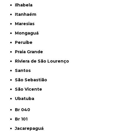
Ilhabela
Itanhaém
Maresias
Mongaguá
Peruíbe
Praia Grande
Riviera de São Lourenço
Santos
São Sebastião
São Vicente
Ubatuba
Br 040
Br 101
Jacarepaguá