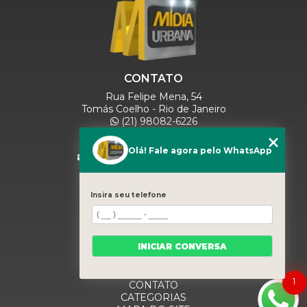
CONTATO
Rua Felipe Mena, 54
Tomás Coelho - Rio de Janeiro
(21) 98082-6226
(21) 97280-9600
(11) 93071-5918
Olá! Fale agora pelo WhatsApp
comercialmidiaurbana@gmail.com
SIGA-NOS
Insira seu telefone
MENU
INICIAR CONVERSA
HOME
QUEM SOMOS
BLOG
1
CONTATO
CATEGORIAS