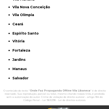
Vila Nova Conceição
Vila Olímpia
Ceará
Espírito Santo
Vitória
Fortaleza
Jardins
Manaus
Salvador
O conteúdo do texto "
Onde Faz Propaganda Offline Vila Libanesa
" é de direito
reservado. Sua reprodução, parcial ou total, mesmo citando nossos links, é proibida
sem a autorização do autor. Crime de violação de direito autoral – artigo 184 do
Código Penal –
Lei 9610/98 - Lei de direitos autorais
.