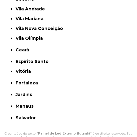
Vila Andrade
Vila Mariana
Vila Nova Conceição
Vila Olímpia
Ceará
Espírito Santo
Vitória
Fortaleza
Jardins
Manaus
Salvador
O conteúdo do texto "
Painel de Led Externo Butantã
" é de direito reservado. Sua