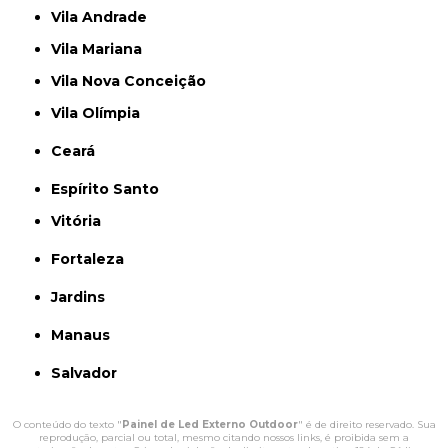
Vila Andrade
Vila Mariana
Vila Nova Conceição
Vila Olímpia
Ceará
Espírito Santo
Vitória
Fortaleza
Jardins
Manaus
Salvador
O conteúdo do texto "
Painel de Led Externo Outdoor
" é de direito reservado. Sua
reprodução, parcial ou total, mesmo citando nossos links, é proibida sem a