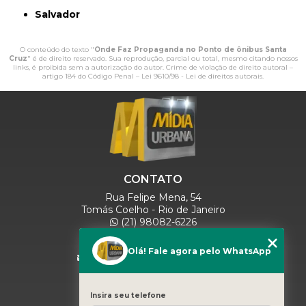
Salvador
O conteúdo do texto "
Onde Faz Propaganda no Ponto de ônibus Santa
Cruz
" é de direito reservado. Sua reprodução, parcial ou total, mesmo citando nossos
links, é proibida sem a autorização do autor. Crime de violação de direito autoral –
artigo 184 do Código Penal –
Lei 9610/98 - Lei de direitos autorais
.
CONTATO
Rua Felipe Mena, 54
Tomás Coelho - Rio de Janeiro
(21) 98082-6226
(21) 97280-9600
(11) 93071-5918
Olá! Fale agora pelo WhatsApp
comercialmidiaurbana@gmail.com
SIGA-NOS
Insira seu telefone