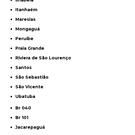
Ilhabela
Itanhaém
Maresias
Mongaguá
Peruíbe
Praia Grande
Riviera de São Lourenço
Santos
São Sebastião
São Vicente
Ubatuba
Br 040
Br 101
Jacarepaguá