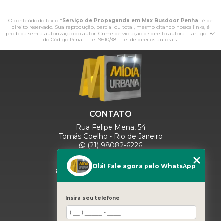
O conteúdo do texto "
Serviço de Propaganda em Max Busdoor Penha
" é de
direito reservado. Sua reprodução, parcial ou total, mesmo citando nossos links, é
proibida sem a autorização do autor. Crime de violação de direito autoral – artigo 184
do Código Penal –
Lei 9610/98 - Lei de direitos autorais
.
CONTATO
Rua Felipe Mena, 54
Tomás Coelho - Rio de Janeiro
(21) 98082-6226
(21) 97280-9600
(11) 93071-5918
Olá! Fale agora pelo WhatsApp
comercialmidiaurbana@gmail.com
SIGA-NOS
Insira seu telefone