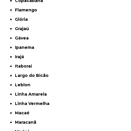
Copacabana
Flamengo
Glória
Grajaú
Gávea
Ipanema
Irajá
Itaboraí
Largo do Bicão
Leblon
Linha Amarela
Linha Vermelha
Macaé
Maracanã