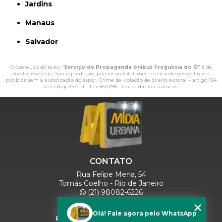
Jardins
Manaus
Salvador
O conteúdo do texto "
Serviço de Propaganda ônibus Freguesia do Ó
" é de
direito reservado. Sua reprodução, parcial ou total, mesmo citando nossos links, é
proibida sem a autorização do autor. Crime de violação de direito autoral – artigo 184
do Código Penal –
Lei 9610/98 - Lei de direitos autorais
.
CONTATO
Rua Felipe Mena, 54
Tomás Coelho - Rio de Janeiro
(21) 98082-6226
(21) 97280-9600
(11) 93071-5918
Olá! Fale agora pelo WhatsApp
comercialmidiaurbana@gmail.com