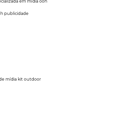
ecializada em mídia ooh
oh publicidade
de mídia kit outdoor