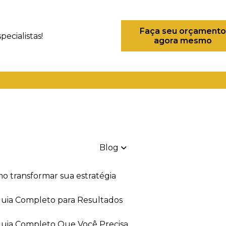
Faça seu orçamento
ecialistas!
agora mesmo
(21) 98082-6226
(21) 97280-9600
(11) 93
Blog
mo transformar sua estratégia
 Guia Completo para Resultados
 Guia Completo Que Você Precisa