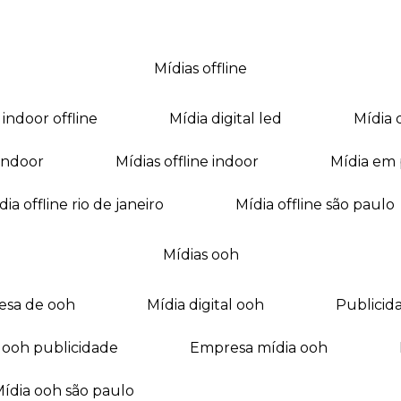
mídias offline
a indoor offline
mídia digital led
mídia
a indoor
mídias offline indoor
mídia em
mídia offline rio de janeiro
mídia offline são paulo
mídias ooh
esa de ooh
mídia digital ooh
publici
ia ooh publicidade
empresa mídia ooh
mídia ooh são paulo