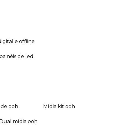
 digital e offline
 painéis de led
dade ooh
mídia kit ooh
dual mídia ooh