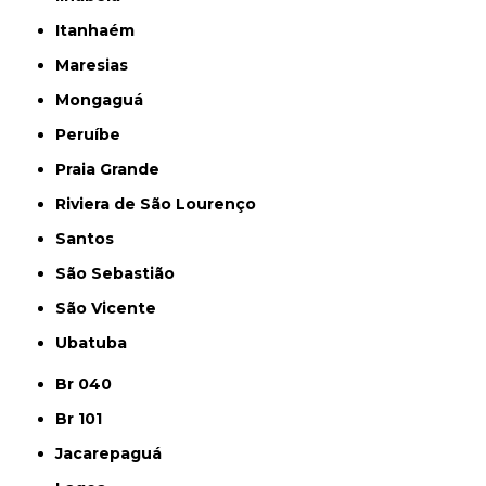
Itanhaém
Maresias
Mongaguá
Peruíbe
Praia Grande
Riviera de São Lourenço
Santos
São Sebastião
São Vicente
Ubatuba
Br 040
Br 101
Jacarepaguá