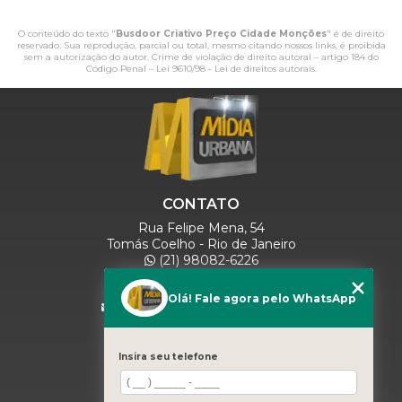
O conteúdo do texto "
Busdoor Criativo Preço Cidade Monções
" é de direito
reservado. Sua reprodução, parcial ou total, mesmo citando nossos links, é proibida
sem a autorização do autor. Crime de violação de direito autoral – artigo 184 do
Código Penal –
Lei 9610/98 - Lei de direitos autorais
.
CONTATO
Rua Felipe Mena, 54
Tomás Coelho - Rio de Janeiro
(21) 98082-6226
(21) 97280-9600
(11) 93071-5918
Olá! Fale agora pelo WhatsApp
comercialmidiaurbana@gmail.com
SIGA-NOS
Insira seu telefone