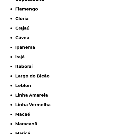
Flamengo
Glória
Grajaú
Gávea
Ipanema
Irajá
Itaboraí
Largo do Bicão
Leblon
Linha Amarela
Linha Vermelha
Macaé
Maracanã
Maricá