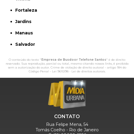
Fortaleza
Jardins
Manaus
Salvador
O conteúdo do texto "
Empresa de Busdoor Telefone Santos
" é de direito
reservado. Sua reprodução, parcial ou total, mesmo citando nossos links, é proibida
sem a autorização do autor. Crime de violação de direito autoral – artigo 184 do
Código Penal –
Lei 9610/98 - Lei de direitos autorais
.
CONTATO
Rua Felipe Mena, 54
Tomás Coelho - Rio de Janeiro