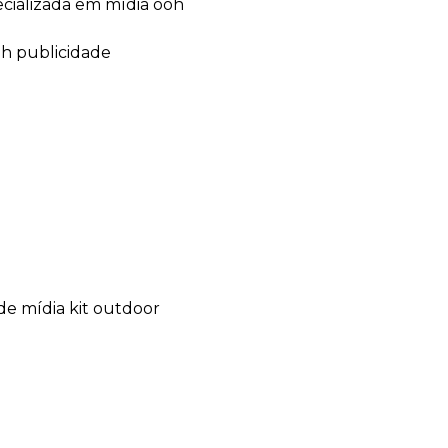
ecializada em mídia ooh
oh publicidade
de mídia kit outdoor