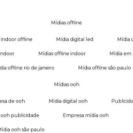
mídias offline
a indoor offline
mídia digital led
mídia
a indoor
mídias offline indoor
mídia em
mídia offline rio de janeiro
mídia offline são paulo
mídias ooh
esa de ooh
mídia digital ooh
publici
ia ooh publicidade
empresa mídia ooh
mídia ooh são paulo