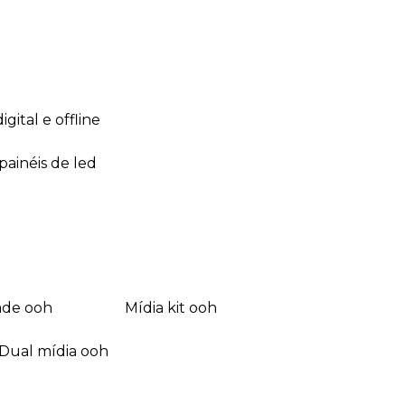
 digital e offline
 painéis de led
dade ooh
mídia kit ooh
dual mídia ooh