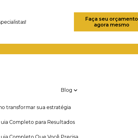
Faça seu orçamento
ecialistas!
agora mesmo
(21) 98082-6226
(21) 97280-9600
(11) 93
Blog
mo transformar sua estratégia
 Guia Completo para Resultados
 Guia Completo Que Você Precisa