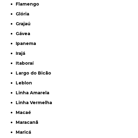
Flamengo
Glória
Grajaú
Gávea
Ipanema
Irajá
Itaboraí
Largo do Bicão
Leblon
Linha Amarela
Linha Vermelha
Macaé
Maracanã
Maricá