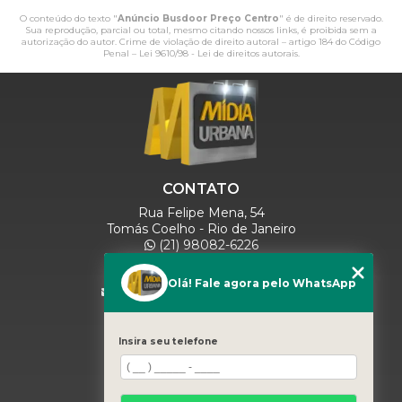
O conteúdo do texto "
Anúncio Busdoor Preço Centro
" é de direito reservado.
Sua reprodução, parcial ou total, mesmo citando nossos links, é proibida sem a
autorização do autor. Crime de violação de direito autoral – artigo 184 do Código
Penal –
Lei 9610/98 - Lei de direitos autorais
.
CONTATO
Rua Felipe Mena, 54
Tomás Coelho - Rio de Janeiro
(21) 98082-6226
(21) 97280-9600
(11) 93071-5918
Olá! Fale agora pelo WhatsApp
comercialmidiaurbana@gmail.com
SIGA-NOS
Insira seu telefone
MENU