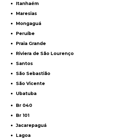
Itanhaém
Maresias
Mongaguá
Peruíbe
Praia Grande
Riviera de São Lourenço
Santos
São Sebastião
São Vicente
Ubatuba
Br 040
Br 101
Jacarepaguá
Lagoa