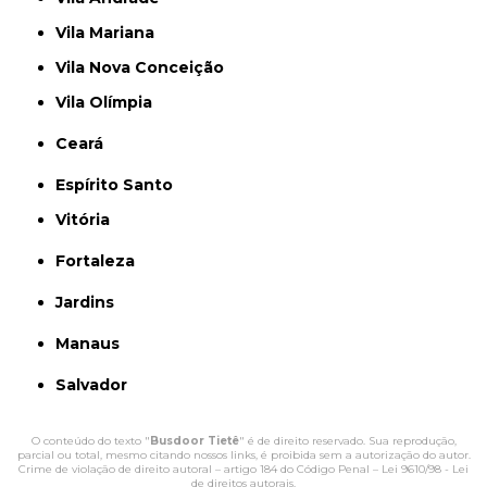
Vila Mariana
Vila Nova Conceição
Vila Olímpia
Ceará
Espírito Santo
Vitória
Fortaleza
Jardins
Manaus
Salvador
O conteúdo do texto "
Busdoor Tietê
" é de direito reservado. Sua reprodução,
parcial ou total, mesmo citando nossos links, é proibida sem a autorização do autor.
Crime de violação de direito autoral – artigo 184 do Código Penal –
Lei 9610/98 - Lei
de direitos autorais
.