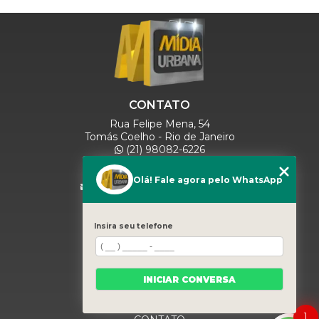
CONTATO
Rua Felipe Mena, 54
Tomás Coelho - Rio de Janeiro
(21) 98082-6226
(21) 97280-9600
(11) 93071-5918
Olá! Fale agora pelo WhatsApp
comercialmidiaurbana@gmail.com
SIGA-NOS
Insira seu telefone
MENU
INICIAR CONVERSA
HOME
QUEM SOMOS
BLOG
1