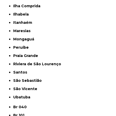
Ilha Comprida
Ilhabela
Itanhaém
Maresias
Mongaguá
Peruíbe
Praia Grande
Riviera de São Lourenço
Santos
São Sebastião
São Vicente
Ubatuba
Br 040
Br 101