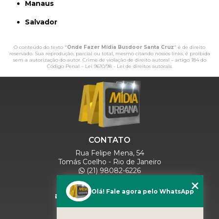
Manaus
Salvador
O conteúdo do texto "
Onde Fazer Mídia Busdoor Santa Cruz
" é de direito
reservado. Sua reprodução, parcial ou total, mesmo citando nossos links, é proibida
sem a autorização do autor. Crime de violação de direito autoral – artigo 184 do
Código Penal –
Lei 9610/98 - Lei de direitos autorais
.
CONTATO
Rua Felipe Mena, 54
Tomás Coelho - Rio de Janeiro
(21) 98082-6226
(21) 97280-9600
(11) 93071-5918
Olá! Fale agora pelo WhatsApp
comercialmidiaurbana@gmail.com
SIGA-NOS