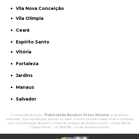
Vila Nova Conceição
Vila Olímpia
Ceará
Espírito Santo
Vitória
Fortaleza
Jardins
Manaus
Salvador
O conteúdo do texto "
Publicidade Busdoor Preço Moema
" é de direito
reservado. Sua reprodução, parcial ou total, mesmo citando nossos links, é proibida
sem a autorização do autor. Crime de violação de direito autoral – artigo 184 do
Código Penal –
Lei 9610/98 - Lei de direitos autorais
.