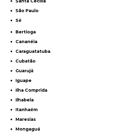
Santa Cecília
São Paulo
Sé
Bertioga
Cananéia
Caraguatatuba
Cubatão
Guarujá
Iguape
Ilha Comprida
Ilhabela
Itanhaém
Maresias
Mongaguá