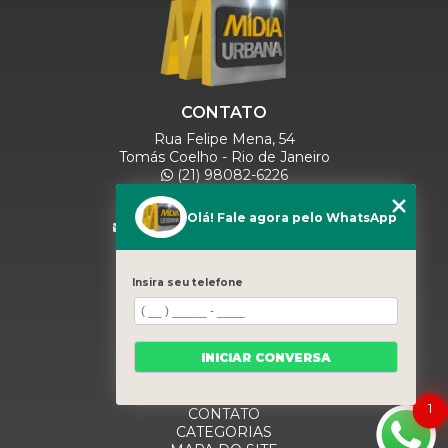
CONTATO
Rua Felipe Mena, 54
Tomás Coelho - Rio de Janeiro
(21) 98082-6226
(21) 97280-9600
(11) 93071-5918
Olá! Fale agora pelo WhatsApp
comercialmidiaurbana@gmail.com
SIGA-NOS
Insira seu telefone
MENU
INICIAR CONVERSA
HOME
QUEM SOMOS
BLOG
1
CONTATO
CATEGORIAS