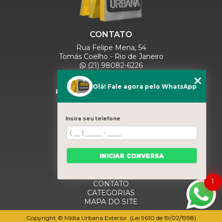
CONTATO
Rua Felipe Mena, 54
Tomás Coelho - Rio de Janeiro
(21) 98082-6226
(21) 97280-9600
(11) 93071-5918
Olá! Fale agora pelo WhatsApp
comercialmidiaurbana@gmail.com
SIGA-NOS
Insira seu telefone
MENU
INICIAR CONVERSA
HOME
QUEM SOMOS
BLOG
1
CONTATO
CATEGORIAS
MAPA DO SITE
Copyright © Mídia Urbana Exterior. (Lei 9610 de 19/02/1998)