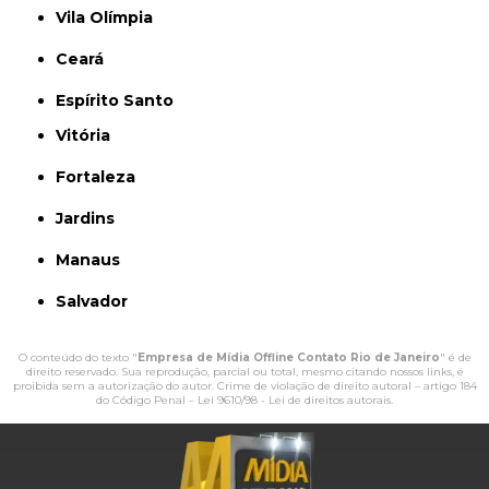
Vila Olímpia
Ceará
Espírito Santo
Vitória
Fortaleza
Jardins
Manaus
Salvador
O conteúdo do texto "
Empresa de Mídia Offline Contato Rio de Janeiro
" é de
direito reservado. Sua reprodução, parcial ou total, mesmo citando nossos links, é
proibida sem a autorização do autor. Crime de violação de direito autoral – artigo 184
do Código Penal –
Lei 9610/98 - Lei de direitos autorais
.