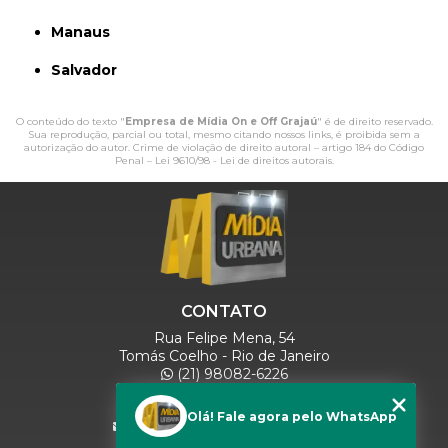
Manaus
Salvador
O conteúdo do texto "
Empresa de Mídia On e Off Grajaú
" é de direito reservado.
Sua reprodução, parcial ou total, mesmo citando nossos links, é proibida sem a
autorização do autor. Crime de violação de direito autoral – artigo 184 do Código
Penal –
Lei 9610/98 - Lei de direitos autorais
.
CONTATO
Rua Felipe Mena, 54
Tomás Coelho - Rio de Janeiro
(21) 98082-6226
(21) 97280-9600
(11) 93071-5918
Olá! Fale agora pelo WhatsApp
comercialmidiaurbana@gmail.com