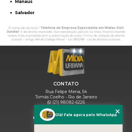
Manaus
Salvador
O conteúdo do texto "
Telefone de Empresa Especialista em Mídias Ooh
Jundiaí
" é de direito reservado. Sua reprodução, parcial ou total, mesmo citando
nossos links, é proibida sem a autorização do autor. Crime de violação de direito
autoral – artigo 184 do Código Penal –
Lei 9610/98 - Lei de direitos autorais
.
CONTATO
Rua Felipe Mena, 54
Tomás Coelho - Rio de Janeiro
(21) 98082-6226
(21) 97280-9600
(11) 93071-5918
Olá! Fale agora pelo WhatsApp
comercialmidiaurbana@gmail.com
SIGA-NOS