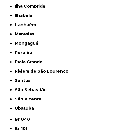
Ilha Comprida
Ilhabela
Itanhaém
Maresias
Mongaguá
Peruíbe
Praia Grande
Riviera de São Lourenço
Santos
São Sebastião
São Vicente
Ubatuba
Br 040
Br 101