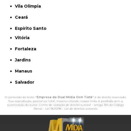
Vila Olímpia
Ceará
Espírito Santo
Vitória
Fortaleza
Jardins
Manaus
Salvador
O conteúdo do texto "
Empresa de Dual Mídia Ooh Tietê
" é de direito reservado.
Sua reprodução, parcial ou total, mesmo citando nossos links, é proibida sem a
autorização do autor. Crime de violação de direito autoral – artigo 184 do Código
Penal –
Lei 9610/98 - Lei de direitos autorais
.