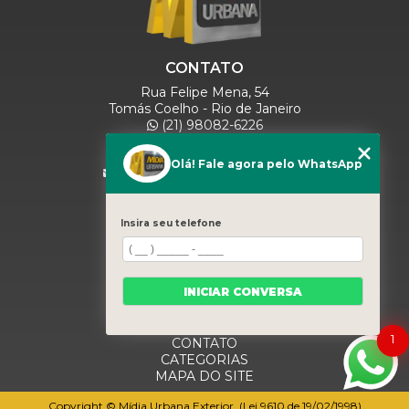
CONTATO
Rua Felipe Mena, 54
Tomás Coelho - Rio de Janeiro
(21) 98082-6226
(21) 97280-9600
(11) 93071-5918
Olá! Fale agora pelo WhatsApp
comercialmidiaurbana@gmail.com
SIGA-NOS
Insira seu telefone
MENU
INICIAR CONVERSA
HOME
QUEM SOMOS
BLOG
1
CONTATO
CATEGORIAS
MAPA DO SITE
Copyright © Mídia Urbana Exterior. (Lei 9610 de 19/02/1998)