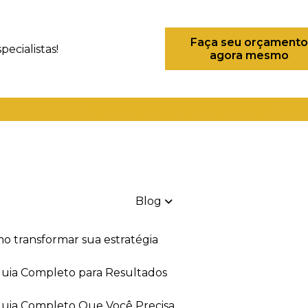
Faça seu orçamento
ecialistas!
agora mesmo
(21) 98082-6226
(21) 97280-9600
(11) 93
Blog
mo transformar sua estratégia
 Guia Completo para Resultados
 Guia Completo Que Você Precisa