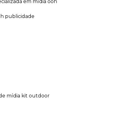
ecializada em mídia ooh
oh publicidade
de mídia kit outdoor