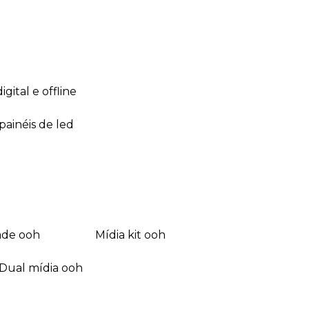
 digital e offline
 painéis de led
dade ooh
mídia kit ooh
dual mídia ooh