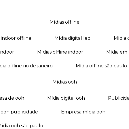
mídias offline
a indoor offline
mídia digital led
mídia
a indoor
mídias offline indoor
mídia em
mídia offline rio de janeiro
mídia offline são paulo
mídias ooh
esa de ooh
mídia digital ooh
publici
ia ooh publicidade
empresa mídia ooh
mídia ooh são paulo