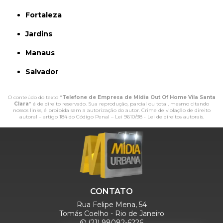
Fortaleza
Jardins
Manaus
Salvador
O conteúdo do texto "
Telefone de Empresa de Mídia Out Of Home Vila Santa
Clara
" é de direito reservado. Sua reprodução, parcial ou total, mesmo citando
nossos links, é proibida sem a autorização do autor. Crime de violação de direito
autoral – artigo 184 do Código Penal –
Lei 9610/98 - Lei de direitos autorais
.
CONTATO
Rua Felipe Mena, 54
Tomás Coelho - Rio de Janeiro
(21) 98082-6226