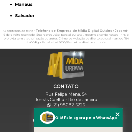
Manaus
Salvador
O conteúdo do texto "
Telefone de Empresa de Mídia Digital Outdoor Jacareí
"
é de direito reservado. Sua reprodução, parcial ou total, mesmo citando nossos links, é
proibida sem a autorização do autor. Crime de violação de direito autoral – artigo 184
do Código Penal –
Lei 9610/98 - Lei de direitos autorais
.
CONTATO
Rua Felipe Mena, 54
Tomás Coelho - Rio de Janeiro
(21) 98082-6226
(21) 97280-9600
(11) 93071-5918
Olá! Fale agora pelo WhatsApp
comercialmidiaurbana@gmail.com
SIGA-NOS