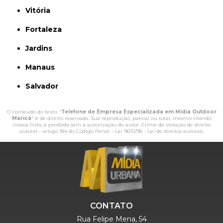
Vitória
Fortaleza
Jardins
Manaus
Salvador
O conteúdo do texto "
Telefone de Empresa Especializada em Mídia Outdoor
Maricá
" é de direito reservado. Sua reprodução, parcial ou total, mesmo citando
nossos links, é proibida sem a autorização do autor. Crime de violação de direito
autoral – artigo 184 do Código Penal –
Lei 9610/98 - Lei de direitos autorais
.
CONTATO
Rua Felipe Mena, 54