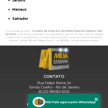
Jardins
Manaus
Salvador
O conteúdo do texto "
Contato de Empresa de Mídia Externa Outdoor Vila
Carnero
" é de direito reservado. Sua reprodução, parcial ou total, mesmo citando
nossos links, é proibida sem a autorização do autor. Crime de violação de direito
autoral – artigo 184 do Código Penal –
Lei 9610/98 - Lei de direitos autorais
.
CONTATO
Rua Felipe Mena, 54
Tomás Coelho - Rio de Janeiro
(21) 98082-6226
(21) 97280-9600
(11) 93071-5918
Olá! Fale agora pelo WhatsApp
comercialmidiaurbana@gmail.com