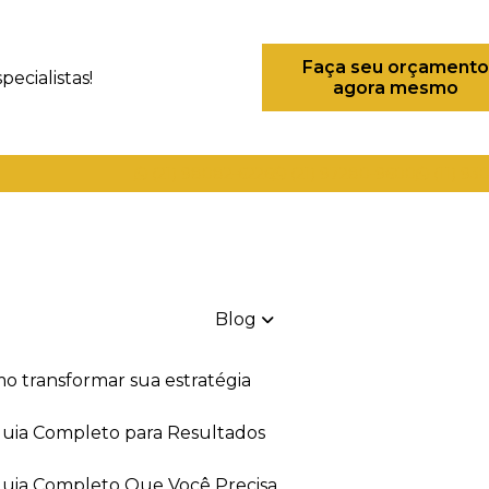
Faça seu orçamento
ecialistas!
agora mesmo
(21) 98082-6226
(21) 97280-9600
(11) 93
Blog
mo transformar sua estratégia
 Guia Completo para Resultados
 Guia Completo Que Você Precisa