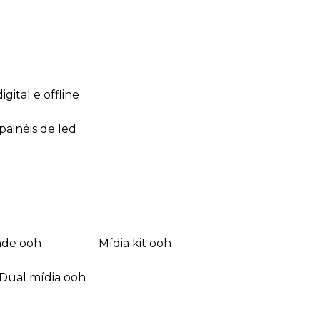
 digital e offline
 painéis de led
dade ooh
mídia kit ooh
dual mídia ooh