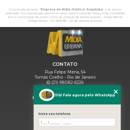
O conteúdo do texto "
Empresa de Mídia Outdoor Angatuba
" é de direito
reservado. Sua reprodução, parcial ou total, mesmo citando nossos links, é proibida
sem a autorização do autor. Crime de violação de direito autoral – artigo 184 do
Código Penal –
Lei 9610/98 - Lei de direitos autorais
.
CONTATO
Rua Felipe Mena, 54
Tomás Coelho - Rio de Janeiro
(21) 98082-6226
(21) 97280-9600
(11) 93071-5918
Olá! Fale agora pelo WhatsApp
comercialmidiaurbana@gmail.com
SIGA-NOS
Insira seu telefone
MENU