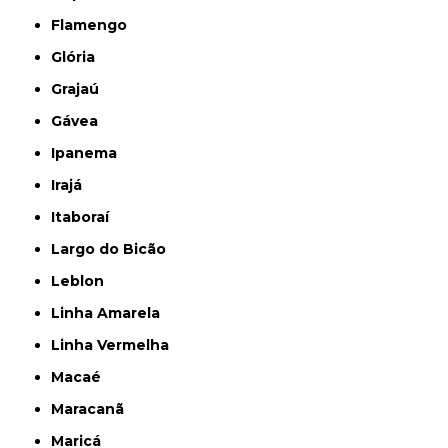
Flamengo
Glória
Grajaú
Gávea
Ipanema
Irajá
Itaboraí
Largo do Bicão
Leblon
Linha Amarela
Linha Vermelha
Macaé
Maracanã
Maricá