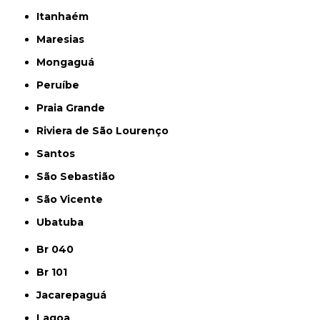
Itanhaém
Maresias
Mongaguá
Peruíbe
Praia Grande
Riviera de São Lourenço
Santos
São Sebastião
São Vicente
Ubatuba
Br 040
Br 101
Jacarepaguá
Lagoa