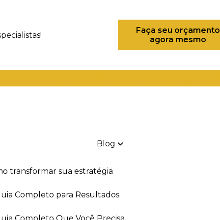
Faça seu orçamento
ecialistas!
agora mesmo
(21) 98082-6226
(21) 97280-9600
(11) 93
Blog
mo transformar sua estratégia
 Guia Completo para Resultados
 Guia Completo Que Você Precisa