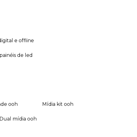
 digital e offline
 painéis de led
dade ooh
mídia kit ooh
dual mídia ooh