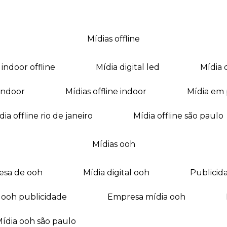
mídias offline
a indoor offline
mídia digital led
mídia
a indoor
mídias offline indoor
mídia em
mídia offline rio de janeiro
mídia offline são paulo
mídias ooh
esa de ooh
mídia digital ooh
publici
ia ooh publicidade
empresa mídia ooh
mídia ooh são paulo