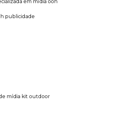
ecializada em mídia ooh
oh publicidade
de mídia kit outdoor