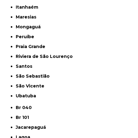
Itanhaém
Maresias
Mongaguá
Peruíbe
Praia Grande
Riviera de São Lourenço
Santos
São Sebastião
São Vicente
Ubatuba
Br 040
Br 101
Jacarepaguá
Lagoa