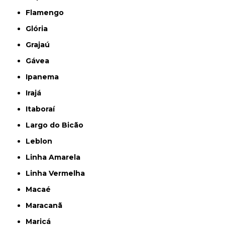
Flamengo
Glória
Grajaú
Gávea
Ipanema
Irajá
Itaboraí
Largo do Bicão
Leblon
Linha Amarela
Linha Vermelha
Macaé
Maracanã
Maricá