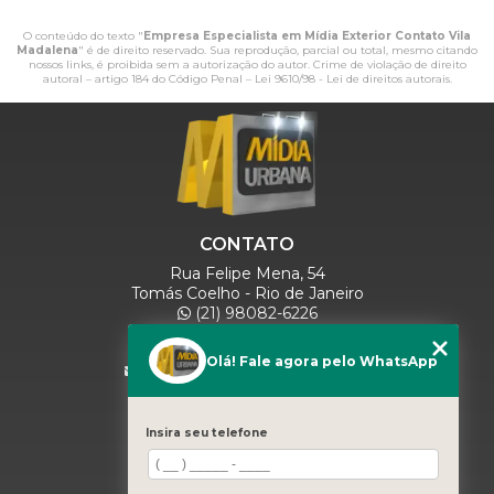
O conteúdo do texto "
Empresa Especialista em Mídia Exterior Contato Vila
Madalena
" é de direito reservado. Sua reprodução, parcial ou total, mesmo citando
nossos links, é proibida sem a autorização do autor. Crime de violação de direito
autoral – artigo 184 do Código Penal –
Lei 9610/98 - Lei de direitos autorais
.
CONTATO
Rua Felipe Mena, 54
Tomás Coelho - Rio de Janeiro
(21) 98082-6226
(21) 97280-9600
(11) 93071-5918
Olá! Fale agora pelo WhatsApp
comercialmidiaurbana@gmail.com
SIGA-NOS
Insira seu telefone
MENU