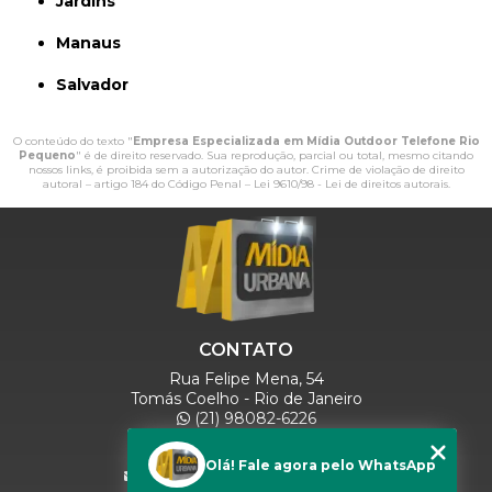
Jardins
Manaus
Salvador
O conteúdo do texto "
Empresa Especializada em Mídia Outdoor Telefone Rio
Pequeno
" é de direito reservado. Sua reprodução, parcial ou total, mesmo citando
nossos links, é proibida sem a autorização do autor. Crime de violação de direito
autoral – artigo 184 do Código Penal –
Lei 9610/98 - Lei de direitos autorais
.
CONTATO
Rua Felipe Mena, 54
Tomás Coelho - Rio de Janeiro
(21) 98082-6226
(21) 97280-9600
(11) 93071-5918
Olá! Fale agora pelo WhatsApp
comercialmidiaurbana@gmail.com