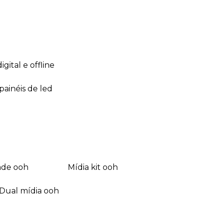
 digital e offline
 painéis de led
dade ooh
mídia kit ooh
dual mídia ooh