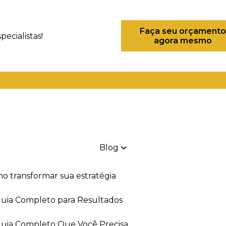
Faça seu orçamento
ecialistas!
agora mesmo
(21) 98082-6226
(21) 97280-9600
(11) 93
Blog
mo transformar sua estratégia
 Guia Completo para Resultados
 Guia Completo Que Você Precisa