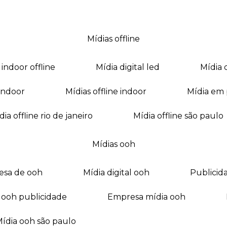
mídias offline
a indoor offline
mídia digital led
mídia
a indoor
mídias offline indoor
mídia em
mídia offline rio de janeiro
mídia offline são paulo
mídias ooh
esa de ooh
mídia digital ooh
publici
ia ooh publicidade
empresa mídia ooh
mídia ooh são paulo