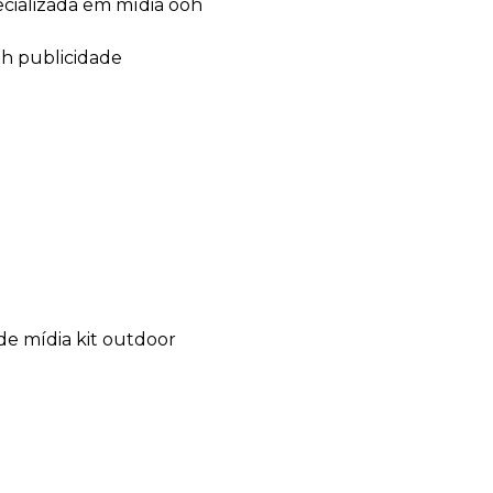
ecializada em mídia ooh
oh publicidade
de mídia kit outdoor