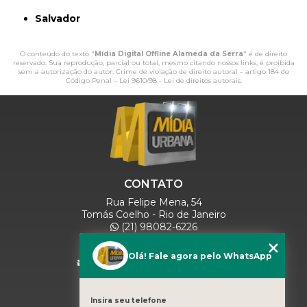
Salvador
O conteúdo do texto "
Mídia Digital Offline Alameda da Serra
" é de direito
reservado. Sua reprodução, parcial ou total, mesmo citando nossos links, é proibida
sem a autorização do autor. Crime de violação de direito autoral – artigo 184 do
Código Penal –
Lei 9610/98 - Lei de direitos autorais
.
CONTATO
Rua Felipe Mena, 54
Tomás Coelho - Rio de Janeiro
(21) 98082-6226
(21) 97280-9600
(11) 93071-5918
Olá! Fale agora pelo WhatsApp
comercialmidiaurbana@gmail.com
SIGA-NOS
Insira seu telefone