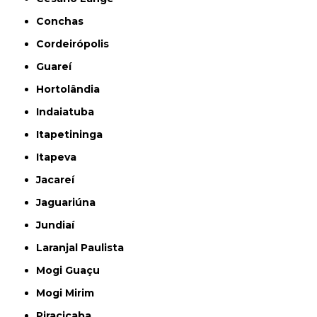
Conchas
Cordeirópolis
Guareí
Hortolândia
Indaiatuba
Itapetininga
Itapeva
Jacareí
Jaguariúna
Jundiaí
Laranjal Paulista
Mogi Guaçu
Mogi Mirim
Piracicaba