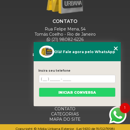
CONTATO
Rua Felipe Mena, 54
Tomás Coelho - Rio de Janeiro
(21) 98082-6226
(21) 97280-9600
(11) 93071-5918
Olá! Fale agora pelo WhatsApp
comercialmidiaurbana@gmail.com
SIGA-NOS
Insira seu telefone
MENU
INICIAR CONVERSA
HOME
QUEM SOMOS
BLOG
1
CONTATO
CATEGORIAS
MAPA DO SITE
Copyright © Mídia Urbana Exterior. (Lei 9610 de 19/02/1998)