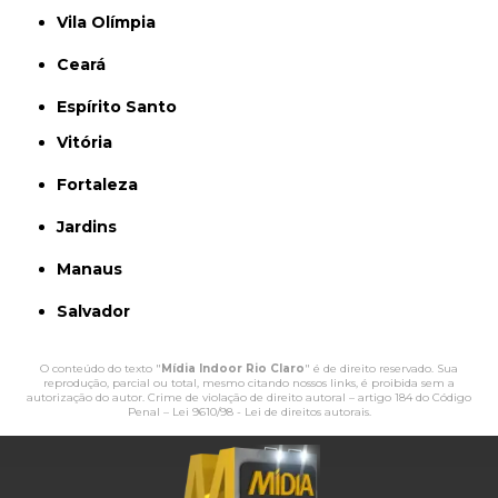
Vila Olímpia
Ceará
Espírito Santo
Vitória
Fortaleza
Jardins
Manaus
Salvador
O conteúdo do texto "
Mídia Indoor Rio Claro
" é de direito reservado. Sua
reprodução, parcial ou total, mesmo citando nossos links, é proibida sem a
autorização do autor. Crime de violação de direito autoral – artigo 184 do Código
Penal –
Lei 9610/98 - Lei de direitos autorais
.