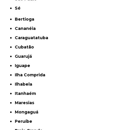
Sé
Bertioga
Cananéia
Caraguatatuba
Cubatão
Guarujá
Iguape
Ilha Comprida
Ilhabela
Itanhaém
Maresias
Mongaguá
Peruíbe