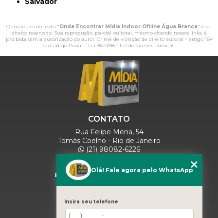
Salvador
O conteúdo do texto "
Onde Encontrar Mídia Indoor Offline Água Branca
" é de
direito reservado. Sua reprodução, parcial ou total, mesmo citando nossos links, é
proibida sem a autorização do autor. Crime de violação de direito autoral – artigo 184
do Código Penal –
Lei 9610/98 - Lei de direitos autorais
.
CONTATO
Rua Felipe Mena, 54
Tomás Coelho - Rio de Janeiro
(21) 98082-6226
(21) 97280-9600
(11) 93071-5918
Olá! Fale agora pelo WhatsApp
comercialmidiaurbana@gmail.com
SIGA-NOS
Insira seu telefone