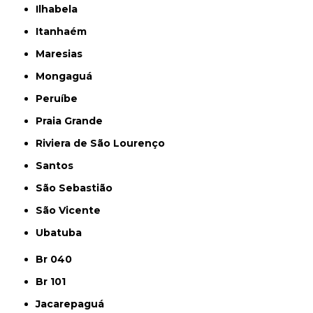
Ilhabela
Itanhaém
Maresias
Mongaguá
Peruíbe
Praia Grande
Riviera de São Lourenço
Santos
São Sebastião
São Vicente
Ubatuba
Br 040
Br 101
Jacarepaguá