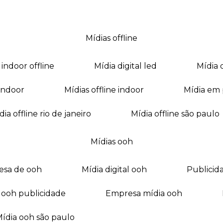
mídias offline
a indoor offline
mídia digital led
mídia
a indoor
mídias offline indoor
mídia em
mídia offline rio de janeiro
mídia offline são paulo
mídias ooh
esa de ooh
mídia digital ooh
publici
ia ooh publicidade
empresa mídia ooh
mídia ooh são paulo