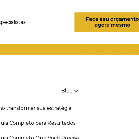
Faça seu orçamento
ecialistas!
agora mesmo
(21) 98082-6226
(21) 97280-9600
(11) 93
Blog
mo transformar sua estratégia
 Guia Completo para Resultados
 Guia Completo Que Você Precisa