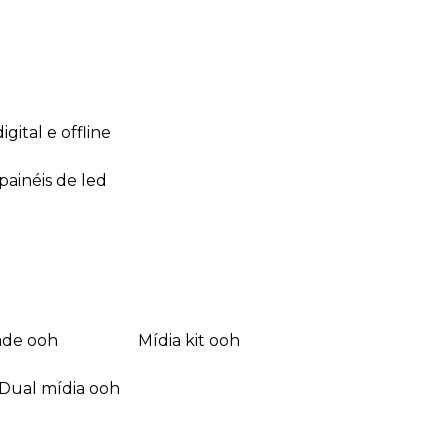
 digital e offline
 painéis de led
dade ooh
mídia kit ooh
dual mídia ooh