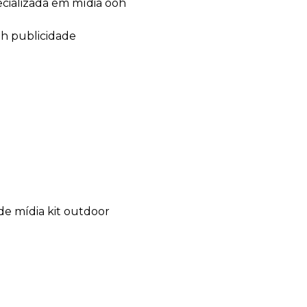
ecializada em mídia ooh
oh publicidade
de mídia kit outdoor