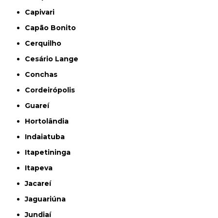
Capivari
Capão Bonito
Cerquilho
Cesário Lange
Conchas
Cordeirópolis
Guareí
Hortolândia
Indaiatuba
Itapetininga
Itapeva
Jacareí
Jaguariúna
Jundiaí